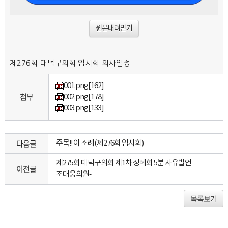
원본내려받기
제276회 대덕구의회 임시회 의사일정
001.png
[162]
첨부
002.png
[178]
003.png
[133]
다음글
주목!! 이 조례(제276회 임시회)
제275회 대덕구의회 제1차 정례회 5분 자유발언 -
이전글
조대웅의원-
목록보기