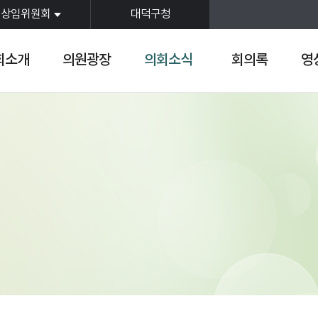
상임위원회
대덕구청
회소개
의원광장
의회소식
회의록
영