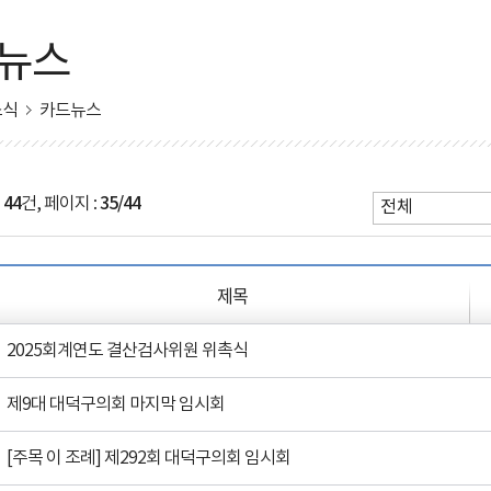
뉴스
소식
카드뉴스
:
44
건, 페이지 :
35/44
제목
2025회계연도 결산검사위원 위촉식
제9대 대덕구의회 마지막 임시회
[주목 이 조례] 제292회 대덕구의회 임시회