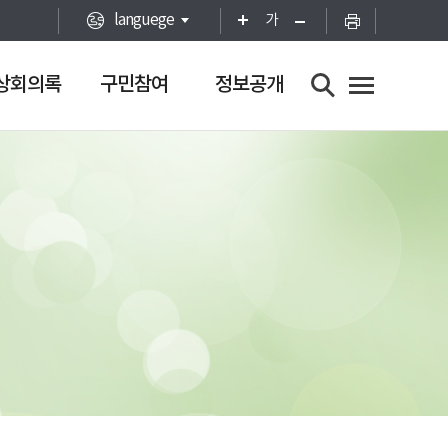
languege
가
상회의록
구민참여
정보공개