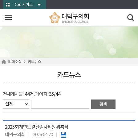
본문바로가기
주요 사이트
대덕구의회
DAEDEOK-GU COUNCIL
의회소식
카드뉴스
카드뉴스
전체게시물 :
44
건, 페이지 :
35/44
2025회계연도 결산검사위원 위촉식
대덕구의회
2026-04-20