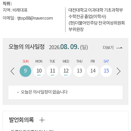
직위 :
지역 :
비례대표
대전대학교 이과대학 기초과학부
수학전공 졸업(이학사)
이메일 :
tjtop88@naver.com
(현)더불어민주당 전국여성위원회
부위원장
(전)(사)대전광역시
대덕구새마을회 사무국장
08. 09.
오늘의 의사일정
2026.
(일)
더보기
I
SAT
SUN
MON
TUE
WED
THU
FRI
SAT
SUN
8
9
10
11
12
13
14
15
16
오늘은 의사일정이 없습니다
발언회의록