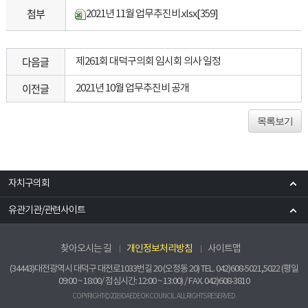
첨부
2021년 11월 업무추진비.xlsx
[359]
다음글
제261회 대덕구의회 임시회 의사 일정
이전글
2021년 10월 업무추진비 공개
목록보기
자치구의회
유관기관/관련사이트
찾아오시는 길
개인정보처리방침
사이트맵
(34443)대전광역시 대덕구 대전로1033번길 20 (오정동 20) TEL. 042)608-5021,5022 (평일
09:00 ~ 18:00/ 점심시간: 12:00 ~ 13:00) / FAX. 042)608-3810
COPYRIGHT © 2019 DAEDEOK COUNCIL. ALL RIGHTS RESERVED.