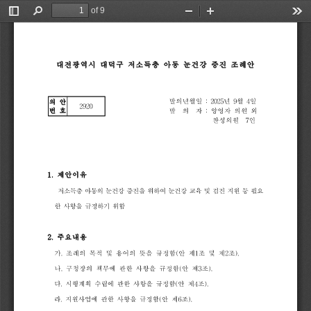
of 9
Toggle
Find
Zoom
Zoom
Too
Sidebar
Out
In
대전광역시
대덕구
저소득층
아동
눈건강
증진
조례안
발의년월일
:
2025
년
9
월
4
일
의
안
2920
번
호
발
의
자
:
양영자
의원
외
찬성의원
7
인
1.
제안이유
저소득층
아동의
눈건강
증진을
위하여
눈건강
교육
및
검진
지원
등
필요
한
사항을
규정하기
위함
2.
주요내용
가
.
조례의
목적
및
용어의
뜻을
규정함
(
안
제
1
조
및
제
2
조
).
나
.
구청장의
책무에
관한
사항을
규정함
(
안
제
3
조
).
다
.
시행계획
수립에
관한
사항을
규정함
(
안
제
4
조
).
라
.
지원사업에
관한
사항을
규정함
(
안
제
6
조
).