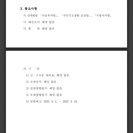
3.
참고사항
가
.
관계법령
:
「
아동복지법
」
,
「
국민기초생활
보장법
」
,
「
지방자치법
」
나
.
예산조치
:
해당
없음
다
.
합
의
:
해당
없음
라
.
기
타
1)
신
.
구조문
대비표
:
해당
없음
2)
규제심사
:
해당
없음
3)
성별영향평가
:
해당
없음
4)
부패영향평가
:
해당
없음
5)
입법예고
:
2025.
9.
4.
∼
2025.
9.
10.