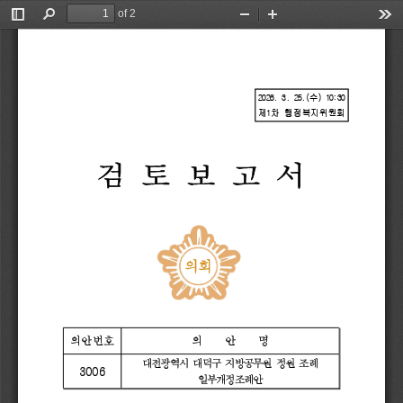
of 2
Toggle
Find
Zoom
Zoom
Too
Sidebar
Out
In
2026. 
3. 
25.(
수
) 
10:30
제
1
차 
행정복지위원회
검 토 보 고 서
의회
의안번호
의    
안    
명
대전광역시 
대덕구 
지방공무원 
정원 
조례 
3006
일부개정조례안