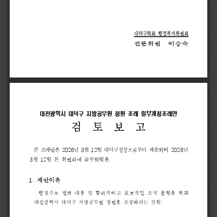
대덕구의회 
행정복지위원회
전문위원  
이승숙
대전광역시 
대덕구 
지방공무원 
정원 
조례 
일부개정조례안
검  
토  
보  
고
본 
조례안은 
2026
년 
3
월 
12
일 
대덕구청장으로부터 
제출
되어 
2026
년 
3
월 
12
일 
본 
위원회에 
회부되었음
.
1. 
제안이유
행정수요 
변화 
대응 
및 
합리적이고 
효율적인 
조직 
운영을 
위해
대전광역시 
대덕구 
지방공무원 
정원을 
조정하려는 
것임
.