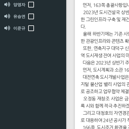
양영자
먼저, 163쪽 총괄사항입
2023년 도시건설국 상반
유승연
한 그린인프라 구축 및 재
다.
이준규
올해 하반기에는 기존 사업
한 관광인프라와 콘텐츠 확
또한, 연축지구 대덕구 신
역 도시재생 잔여 사업의 
다음은 2023년 상반기 
먼저, 도시계획과 소관 16
대전연축 도시개발사업은 지
지털 물산업 밸리 사업의 
로 공조하고 업무협약 체결
오정동 재창조 사업은 금
록 시와 함께 적극 추진하
그리고 대청호의 자연경관을
로 대응하여 24년 공사가
166쪽, 도시주거 환경을 