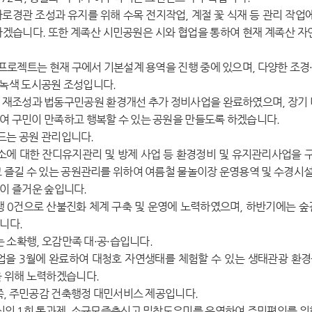
가로경관 조성과 유지를 위해 수목 전지작업, 계절 꽃 식재 등 관리 작업
하겠습니다. 또한 계족산 시민공원은 시와 협업을 통하여 현재 계족산 자
프로젝트는 현재 구에서 기본설계 용역을 진행 중에 있으며, 다양한 조경
 녹색 도시공원 조성입니다.
재조성과 법동구민공원 환경개선 추가 정비사업을 완료하였으며, 장기 
여 구민이 만족하고 행복할 수 있는 공원을 만들도록 하겠습니다.
만드는 공원 관리입니다.
소에 대한 잔디유지관리 및 방제 사업 등 환경정비 및 유지관리사업을 
고 즐길 수 있는 공원관리를 위하여 여름철 물놀이장 운영용역 및 수경시
상이 즐거운 숲입니다.
0건으로 산불진화 체계 구축 및 운영에 노력하였으며, 하반기에는 숲길
니다.
 소확행, 오감만족 대·공·습입니다.
을 3월에 완료하여 대청호 자연생태를 체험할 수 있는 생태관광 환경을
을 위해 노력하겠습니다.
쪽, 주민공감 건축행정 대민서비스 제공입니다.
심의 1회 통과제, 소규모증축신고 밀착도우미를 운영하여 주민편의를 위