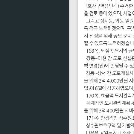
「효자구역(1단계) 주거환
을 검토 중에 있으며, 사업
그리고 상서동, 와동 일원
록 적극 노력하겠으며, 구
지 선정을 위해 공모 준비
될 수 있도록 노력하겠습니
168쪽, 도심속 오지의 
장동~이현 간 도로 신설은
획 변경(안)에 반영될 수 
장동~상서 간 도로개설사업
을 위해 2억 4,000만원
업」이 6월에 착공하였으며,
170쪽, 효율적 도시관리
체계적인 도시관리계획 추
를 위해 3억 400만원 
171쪽, 안정적인 상수원
상수원보호구역 및 개발제
다음은 공원녹지과 소관 1