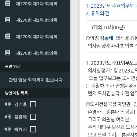
제270회 제1차 회의록
1. 2023년도 주요업무보
2. 휴회의 건
제270회 제2차 회의록
(개의 10시00분)
제270회 제3차 회의록
○의장
김홍태
의석을 정돈
의사일정에 따라 회의를 
제270회 제5차 회의록
1. 2023년도 주요업무보
관련 영상
의사일정 제1항 2023년
오늘 업무보고는 도시건설국
관련 영상 회의록이 없습니다.
는 원활한 의사 진행을 위
먼저 도시건설국 소관 업
발언의원 목록
○도시건설국장 지인권
안
김기흥
존경하는 김홍태 의장님!
김홍태
그리고 의원님 여러분!
우리 대덕구 발전과 도시건
박효서
보고 드릴 순서는 총괄사항