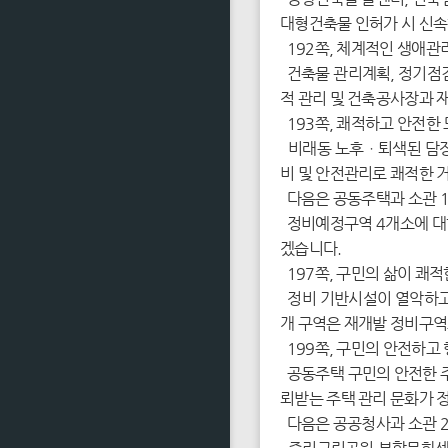
대형건축물 인허가 시 신속
192쪽, 체계적인 생애관
건축물 관리계획, 정기점검
적 관리 및 건축공사장과 
193쪽, 쾌적하고 안전한
비래동 노후ㆍ퇴색된 담장 
비 및 안전관리로 쾌적한 
다음은 공동주택과 소관 1
정비예정구역 4개소에 대한
겠습니다.
197쪽, 구민의 삶이 쾌
정비 기반시설이 열악하고 
개 구역은 재개발 정비구역
199쪽, 구민의 안전하고
공동주택 구민의 안전한 주
뢰받는 주택 관리 문화가 
다음은 공공청사과 소관 2