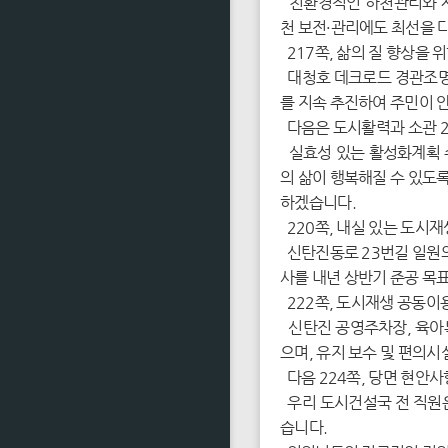
친환경적인 하천관리와 재
천 보전·관리에도 최선을 
217쪽, 삶의 질 향상을
대청호 데크로드 경관조명 
를 지속 추진하여 주민이 
다음은 도시활력과 소관 2
실효성 있는 활성화계획 수
의 삶이 행복해질 수 있도
하겠습니다.
220쪽, 내실 있는 도시
신탄진동로 23번길 일원의
사를 내년 상반기 준공 목
222쪽, 도시재생 공동이
신탄진 공영주차장, 육아
으며, 유지 보수 및 편의
다음 224쪽, 당면 현안
우리 도시건설국 전 직원은
습니다.