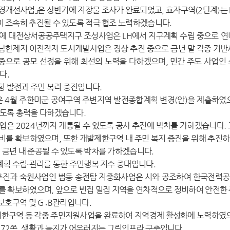
경개선사업」은 상반기에 지장물 조사가 완료되었고, 효자구역(2단계)는
이 조속히 추진될 수 있도록 적극 협조 노력하겠습니다.
에 대전상서공공주택지구 조성사업은 LH에서 지구계획 수립 중으로 연
)남한제지 이전적지 도시개발사업은 정상 추진 중으로 금년 말 각종 기
 중으로 공모 선정을 위해 최선의 노력을 다하겠으며, 민간 주도 사업
다.
균형 발전과 주민 복리 증진입니다.
 4월 주한미군 공여구역 주변지역 발전종합계획 변경(안)을 제출하였
있도록 총력을 다하겠습니다.
은 2024년까지 개통될 수 있도록 공사 추진에 박차를 가하겠습니다.
 시비를 확보하였으며, 또한 개발제한구역 내 주민 복지 증진을 위해 추진
 금년 내 준공될 수 있도록 박차를 가하겠습니다.
계획 수립·관리를 통한 주민행복 지수 증대입니다.
진과 숙원사업인 법동 송전탑 지중화사업은 시와 공조하여 한국전력공사
시비를 확보하였으며, 앞으로 빈집 밀집 지역을 연차적으로 정비하여 안전한
 보호구역 및 G․B관리입니다.
한구역 등 각종 주민지원사업을 완료하여 지역경제 활성화에 노력하였으며
72쪽, 생활과 녹지가 어우러지는 그린인프라 구축입니다.