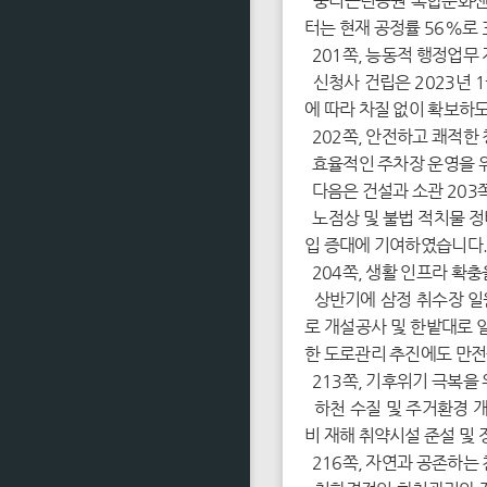
중리근린공원 복합문화센터
터는 현재 공정률 56%로 
201쪽, 능동적 행정업무
신청사 건립은 2023년 
에 따라 차질 없이 확보하
202쪽, 안전하고 쾌적한
효율적인 주차장 운영을 위
다음은 건설과 소관 203
노점상 및 불법 적치물 정
입 증대에 기여하였습니다
204쪽, 생활 인프라 확
상반기에 삼정 취수장 일원
로 개설공사 및 한밭대로 
한 도로관리 추진에도 만전
213쪽, 기후위기 극복을
하천 수질 및 주거환경 개
비 재해 취약시설 준설 및
216쪽, 자연과 공존하는