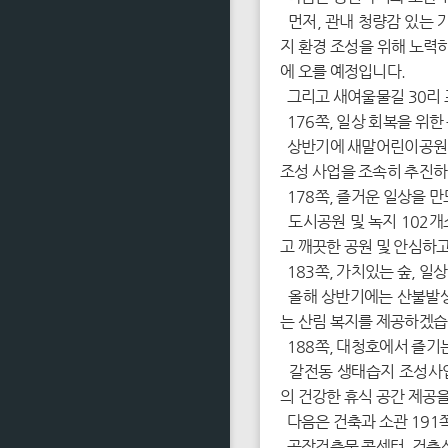
먼저, 관내 청량감 있는 
지 환경 조성을 위해 노력
에 오를 예정입니다.
그리고 새여울물길 30리 
176쪽, 일상 회복을 위한
상반기에 새말어린이공원 
조성 사업을 조속히 추진하
178쪽, 즐거운 일상을 
도시공원 및 녹지 102개
고 깨끗한 공원 및 안심하
183쪽, 가치있는 숲, 일
올해 상반기에는 산불발생 
는 산림 복지를 제공하겠습
188쪽, 대청호에서 즐기는
갈전동 생태습지 조성사업
의 건강한 휴식 공간 제공
다음은 건축과 소관 191
공장건축물 콜센터, 건축