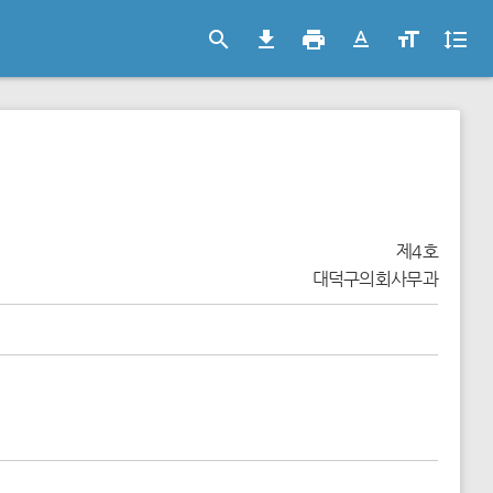
search
file_download
print
text_format
format_size
format_line_spacing
제4호
대덕구의회사무과