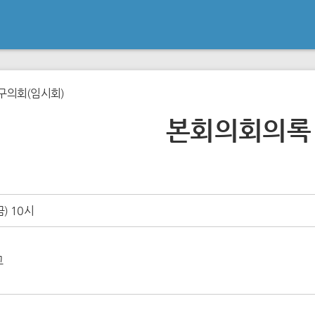
구의회(임시회)
본회의회의록
금) 10시
고