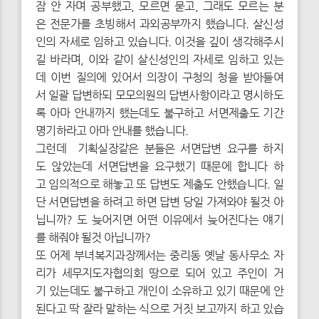
잠 안 자며 공부했고, 모르면 묻고, 그래도 모르는 분
은 전문가를 초빙해서 과외공부까지 했습니다. 살신성
인의 자세로 임하고 있습니다. 이것을 깊이 생각해주시
길 바라며, 이와 같이 살신성인의 자세로 임하고 있는
데 이번 질의에 있어서 의장이 구청의 청을 받아들여
서 일괄 답변하되 모모의원의 답변사항이라고 명시하도
록 아마 안내까지 했는데도 불구하고 서면제출도 기간
명기하라고 아마 안내를 했습니다.
그런데 기획실장같은 분들은 서면답변 요구를 하지
도 않았는데 서면답변을 요구했기 때문에 합니다 하
고 임의적으로 해놓고 또 답변도 제출도 안했습니다. 일
단 서면답변을 하려고 하면 답변 당일 가져와야 될것 아
닙니까? 도 늦어지면 어떤 이유에서 늦어진다는 얘기
를 해줘야 될것 아닙니까?
또 어제 부녀복지과장께서는 중리동 옛날 동사무소 자
리가 세무지도자협의회 땅으로 되어 있고 주인이 거
기 있는데도 불구하고 개인이 소유하고 있기 때문에 안
된다고 딱 잘라 말하는 식으로 거짓 보고까지 하고 있습