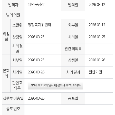
발의자
발의일
대덕구청장
2026-03-12
발의 의원
소관위
회부일
행정복지위원회
2026-03-12
위원
상정일
처리일
2026-03-25
2026-03-25
회
처리 결
관련 회의록
과
회부일
상정일
2026-03-25
2026-03-26
본회
처리일
처리 결과
2026-03-26
원안가결
의
관련 회
제9대 제292회[임시회] 본회의 제2차 회의록
의록
집행부 이송일
공포일
2026-03-26
공포 번호