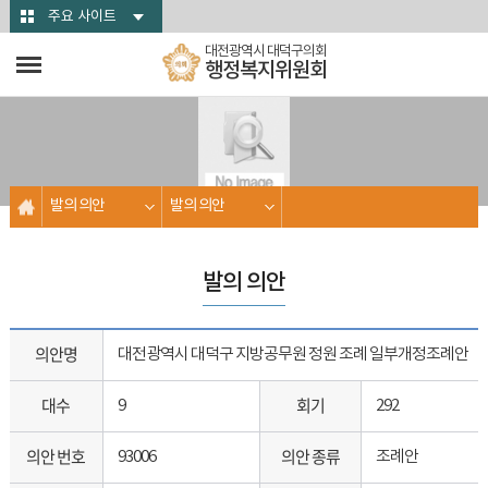
본문바로가기
주요 사이트
대전광역시 대덕구의회
행정복지위원회
발의 의안
발의 의안
발의 의안
의안명
대전광역시 대덕구 지방공무원 정원 조례 일부개정조례안
대수
회기
9
292
의안 번호
의안 종류
93006
조례안