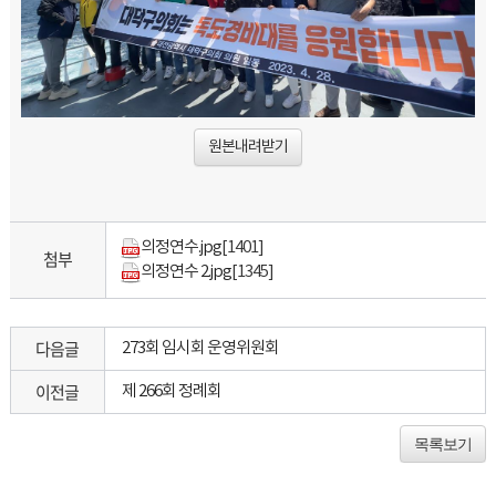
원본내려받기
의정연수.jpg
[1401]
첨부
의정연수 2.jpg
[1345]
다음글
273회 임시회 운영위원회
이전글
제 266회 정례회
목록보기