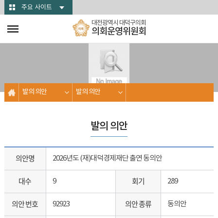
본문바로가기
주요 사이트
대전광역시 대덕구의회
의회운영위원회
발의 의안
발의 의안
발의 의안
의안명
2026년도 (재)대덕경제재단 출연 동의안
대수
회기
9
289
의안 번호
의안 종류
92923
동의안