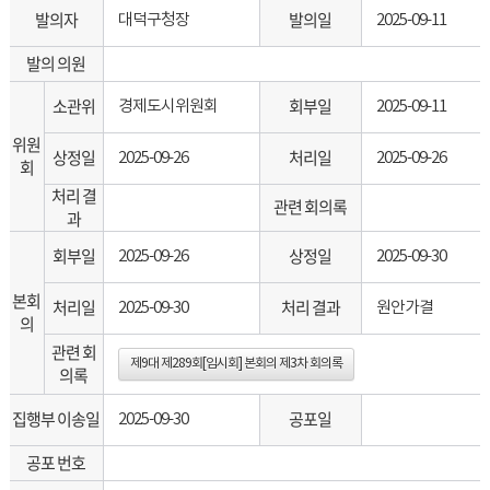
발의자
발의일
대덕구청장
2025-09-11
발의 의원
소관위
회부일
경제도시위원회
2025-09-11
위원
상정일
처리일
2025-09-26
2025-09-26
회
처리 결
관련 회의록
과
회부일
상정일
2025-09-26
2025-09-30
본회
처리일
처리 결과
2025-09-30
원안가결
의
관련 회
제9대 제289회[임시회] 본회의 제3차 회의록
의록
집행부 이송일
공포일
2025-09-30
공포 번호