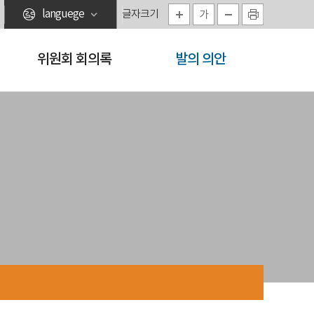
languege
글자크기
가
홈으로
위원회 회의록
발의 의안
사이트맵