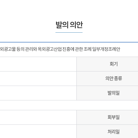
발의 의안
외광고물 등의 관리와 옥외광고산업 진흥에 관한 조례 일부개정조례안
회기
의안 종류
발의일
회부일
처리일