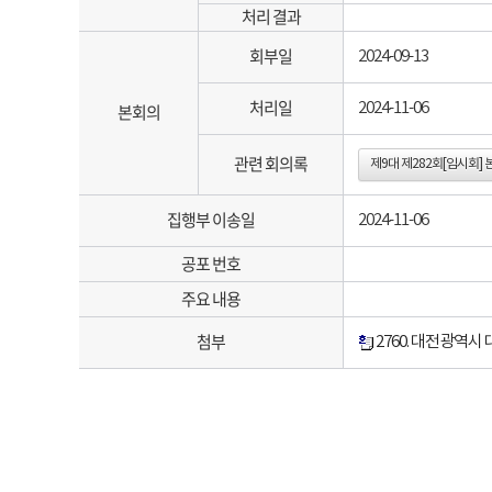
처리 결과
회부일
2024-09-13
처리일
2024-11-06
본회의
관련 회의록
제9대 제282회[임시회]
집행부 이송일
2024-11-06
공포 번호
주요 내용
첨부
2760. 대전광역