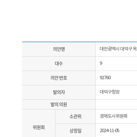
의안명
대전광역시 대덕구 옥
대수
9
의안 번호
92760
발의자
대덕구청장
발의 의원
소관위
경제도시위원회
위원회
상정일
2024-11-05