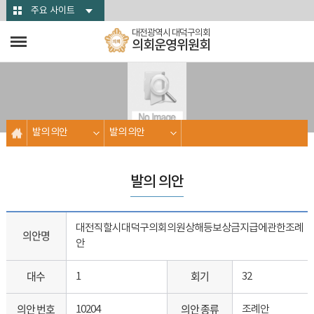
본문바로가기
주요 사이트
대전광역시 대덕구의회
의회운영위원회
발의 의안
발의 의안
발의 의안
대전직할시대덕구의회의원상해등보상금지급에관한조례
의안명
안
대수
회기
1
32
의안 번호
의안 종류
10204
조례안