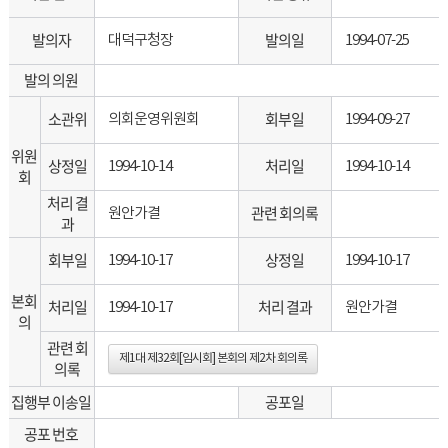
발의자
발의일
대덕구청장
1994-07-25
발의 의원
소관위
회부일
의회운영위원회
1994-09-27
위원
상정일
처리일
1994-10-14
1994-10-14
회
처리 결
관련 회의록
원안가결
과
회부일
상정일
1994-10-17
1994-10-17
본회
처리일
처리 결과
1994-10-17
원안가결
의
관련 회
제1대 제32회[임시회] 본회의 제2차 회의록
의록
집행부 이송일
공포일
공포 번호