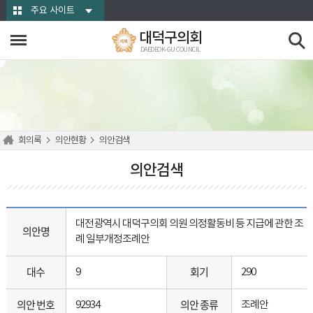
본문바로가기
주요 사이트
대덕구의회
DAEDEOK-GU COUNCIL
회의록
의안현황
의안검색
의안검색
대전광역시 대덕구의회 의원 의정활동비 등 지급에 관한 조
의안명
례 일부개정조례안
대수
회기
9
290
의안 번호
의안 종류
92934
조례안