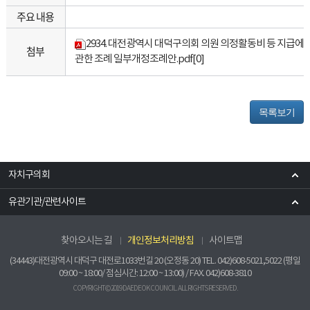
주요 내용
2934. 대전광역시 대덕구의회 의원 의정활동비 등 지급에
첨부
관한 조례 일부개정조례안.pdf
[0]
목록보기
자치구의회
유관기관/관련사이트
찾아오시는 길
개인정보처리방침
사이트맵
(34443)대전광역시 대덕구 대전로1033번길 20 (오정동 20) TEL. 042)608-5021,5022 (평일
09:00 ~ 18:00/ 점심시간: 12:00 ~ 13:00) / FAX. 042)608-3810
COPYRIGHT © 2019 DAEDEOK COUNCIL. ALL RIGHTS RESERVED.