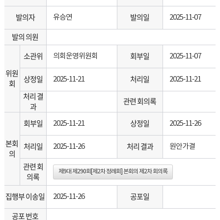
발의자
발의일
유승연
2025-11-07
발의 의원
소관위
회부일
의회운영위원회
2025-11-07
위원
상정일
처리일
2025-11-21
2025-11-21
회
처리 결
관련 회의록
과
회부일
상정일
2025-11-21
2025-11-26
본회
처리일
처리 결과
2025-11-26
원안가결
의
관련 회
제9대 제290회[제2차 정례회] 본회의 제2차 회의록
의록
집행부 이송일
공포일
2025-11-26
공포 번호