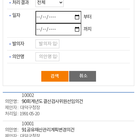
처리 결과
일자
부터
까지
발의자
의안명
10002
90회계년도 결산검사위원선임의건
대덕구청장
1991-05-20
10001
91공유재산관리계획변경의건
대덕구청장