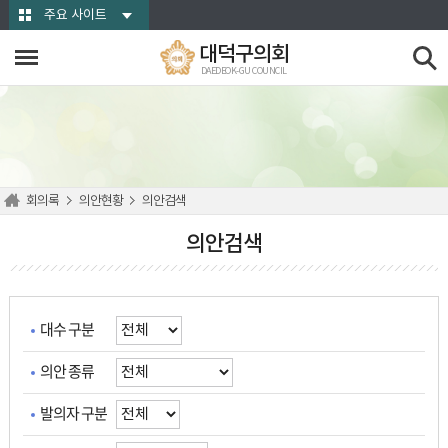
본문바로가기
주요 사이트
대덕구의회
DAEDEOK-GU COUNCIL
회의록
의안현황
의안검색
의안검색
대수 구분
의안 종류
발의자 구분