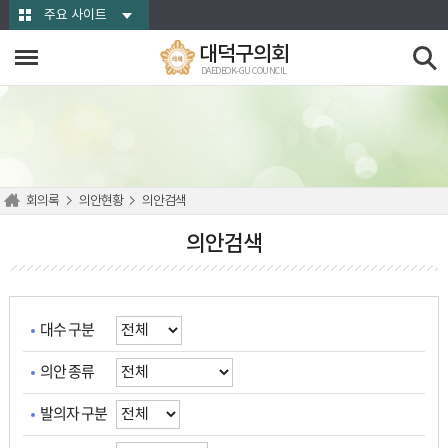
본문바로가기
주요 사이트
대덕구의회
DAEDEOK-GU COUNCIL
회의록
의안현황
의안검색
의안검색
대수 구분
의안 종류
발의자 구분