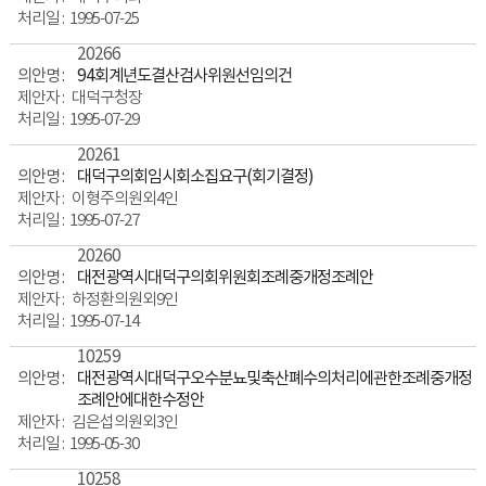
1995-07-25
20266
94회계년도결산검사위원선임의건
대덕구청장
1995-07-29
20261
대덕구의회임시회소집요구(회기결정)
이형주의원외4인
1995-07-27
20260
대전광역시대덕구의회위원회조례중개정조례안
하정환의원외9인
1995-07-14
10259
대전광역시대덕구오수분뇨및축산폐수의처리에관한조례중개정
조례안에대한수정안
김은섭의원외3인
1995-05-30
10258